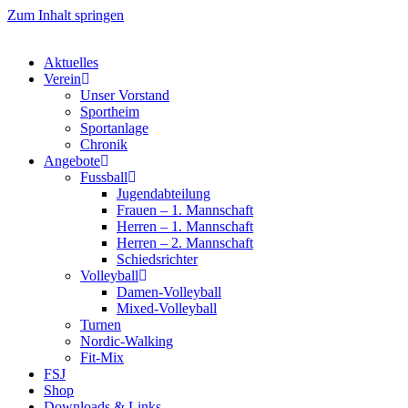
Zum Inhalt springen
Aktuelles
Verein
Unser Vorstand
Sportheim
Sportanlage
Chronik
Angebote
Fussball
Jugendabteilung
Frauen – 1. Mannschaft
Herren – 1. Mannschaft
Herren – 2. Mannschaft
Schiedsrichter
Volleyball
Damen-Volleyball
Mixed-Volleyball
Turnen
Nordic-Walking
Fit-Mix
FSJ
Shop
Downloads & Links