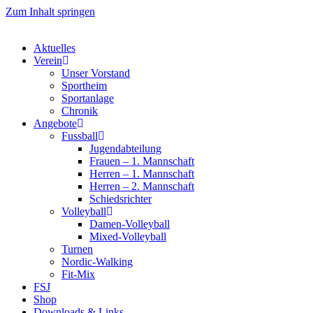
Zum Inhalt springen
Aktuelles
Verein
Unser Vorstand
Sportheim
Sportanlage
Chronik
Angebote
Fussball
Jugendabteilung
Frauen – 1. Mannschaft
Herren – 1. Mannschaft
Herren – 2. Mannschaft
Schiedsrichter
Volleyball
Damen-Volleyball
Mixed-Volleyball
Turnen
Nordic-Walking
Fit-Mix
FSJ
Shop
Downloads & Links