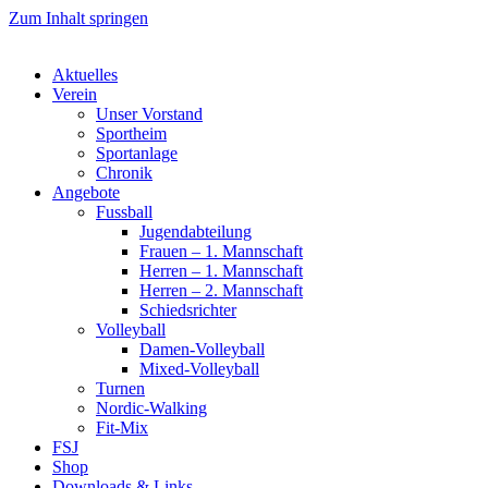
Zum Inhalt springen
Aktuelles
Verein
Unser Vorstand
Sportheim
Sportanlage
Chronik
Angebote
Fussball
Jugendabteilung
Frauen – 1. Mannschaft
Herren – 1. Mannschaft
Herren – 2. Mannschaft
Schiedsrichter
Volleyball
Damen-Volleyball
Mixed-Volleyball
Turnen
Nordic-Walking
Fit-Mix
FSJ
Shop
Downloads & Links